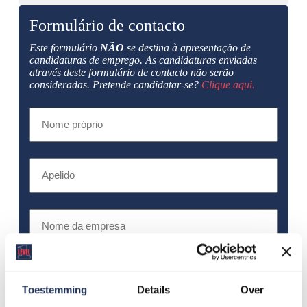
Formulário de contacto
Este formulário
NÃO
se destina à apresentação de
candidaturas de emprego. As candidaturas enviadas
através deste formulário de contacto não serão
consideradas. Pretende candidatar-se?
Clique aqui.
Nome
próprio
Apelido
Nome
da
empresa
Endereço
de
correio
Toestemming
Details
Over
eletrónico