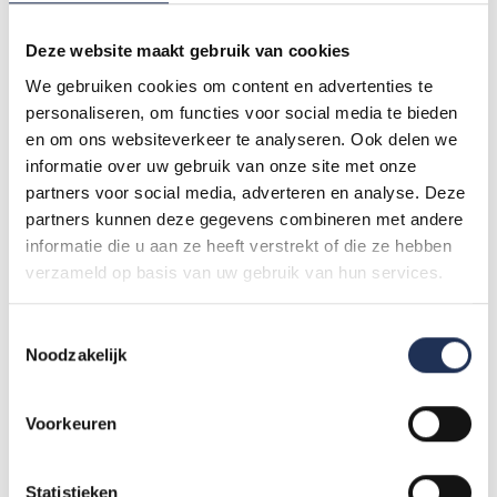
Telefone
(Obrigatório)
Deze website maakt gebruik van cookies
We gebruiken cookies om content en advertenties te
Mensagem
personaliseren, om functies voor social media te bieden
(Obrigatório)
en om ons websiteverkeer te analyseren. Ook delen we
informatie over uw gebruik van onze site met onze
partners voor social media, adverteren en analyse. Deze
partners kunnen deze gegevens combineren met andere
informatie die u aan ze heeft verstrekt of die ze hebben
verzameld op basis van uw gebruik van hun services.
T
0 de 600 máximo de caracteres
Noodzakelijk
o
e
s
Voorkeuren
t
e
m
Statistieken