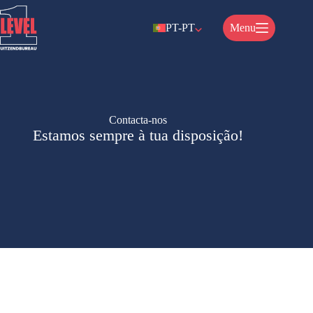
Salta
para
PT-PT
Menu
o
conteúdo
Contacta-nos
Estamos sempre à tua disposição!