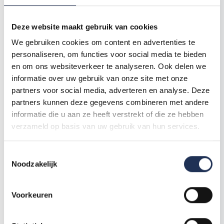
Deze website maakt gebruik van cookies
We gebruiken cookies om content en advertenties te
personaliseren, om functies voor social media te bieden
en om ons websiteverkeer te analyseren. Ook delen we
informatie over uw gebruik van onze site met onze
partners voor social media, adverteren en analyse. Deze
partners kunnen deze gegevens combineren met andere
informatie die u aan ze heeft verstrekt of die ze hebben
verzameld op basis van uw gebruik van hun services.
T
Testimonial
Noodzakelijk
o
e
10 jaar werken via Level One Uitzendbureau!
s
Voorkeuren
Eén van onze meest toegewijde uitzendkrachten
t
werkt al tien jaar via Level One Uitzendbureau en is
nog steeds bij ons! Vanaf haar allereerste dag in
e
Nederland tot het opbouwen van een leven hier,