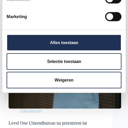
m
i
Marketing
n
g
s
s
Alles toestaan
e
l
e
Selectie toestaan
c
t
Weigeren
i
e
Aktualności
Level One Uitzendbureau na przestrzeni lat