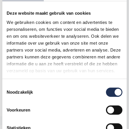
Deze website maakt gebruik van cookies
We gebruiken cookies om content en advertenties te
personaliseren, om functies voor social media te bieden
en om ons websiteverkeer te analyseren. Ook delen we
informatie over uw gebruik van onze site met onze
Opinia
partners voor social media, adverteren en analyse. Deze
partners kunnen deze gegevens combineren met andere
10 lat pracy przez Level One Uitzendbureau!
informatie die u aan ze heeft verstrekt of die ze hebben
Jedna z naszych zaangażowanych pracownic
verzameld op basis van uw gebruik van hun services.
tymczasowych jest z Level One Uitzendbureau już
od całej dekady – i nadal z nami współpracuje! Od
swojego pierwszego dnia w Holandii po
T
zbudowaniu tutaj życia, opowiada, jak praca przez
Noodzakelijk
o
Level One Uitzendbureau dała jej…
e
Czytaj więcej
10 lat pracy przez Level One Uitzendbureau!
s
Voorkeuren
t
e
m
Statistieken