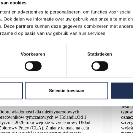
 van cookies
ent en advertenties te personaliseren, om functies voor social
. Ook delen we informatie over uw gebruik van onze site met on
e. Deze partners kunnen deze gegevens combineren met andere i
erzameld op basis van uw gebruik van hun services.
Voorkeuren
Statistieken
Aktualności
,
Blog
Selectie toestaan
Nowe zasady dla pracowników tymczasowych w
Wakac
Holandii (2026): Co to oznacza dla Ciebie
Jeśli 
Dobre wiadomości dla międzynarodowych
typow
pracowników tymczasowych w Holandii.Od 1
oznacz
stycznia 2026 roku wejdzie w życie nowy Układ
szcze
Zbiorowy Pracy (CLA). Zmiany te mają na celu
wyjaśn