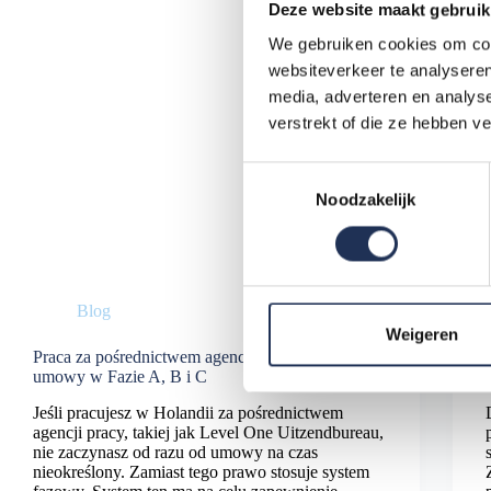
Deze website maakt gebruik
We gebruiken cookies om cont
websiteverkeer te analyseren
media, adverteren en analys
verstrekt of die ze hebben v
T
Noodzakelijk
o
e
s
t
e
Blog
m
Weigeren
Praca za pośrednictwem agencji pracy: jak działają
m
umowy w Fazie A, B i C
i
n
Jeśli pracujesz w Holandii za pośrednictwem
agencji pracy, takiej jak Level One Uitzendbureau,
g
nie zaczynasz od razu od umowy na czas
s
nieokreślony. Zamiast tego prawo stosuje system
s