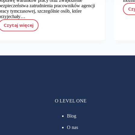
poprawę warunków pracy oraz zwiększenie
można
bezpieczeństwa zatrudnienia pracowników agencji
Cz
pracy tymczasowej, szczególnie osób, które
przyjechały…
Czytaj więcej
Nowe zasady dla pracowników tymczasowych w Holandii (2026): Co to oznacza dla Ciebie
O LEVEL ONE
Blog
O nas