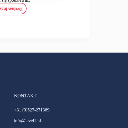
 się spodziewać.
ytaj więcej
Wakacje w Holandii: co musisz wiedzieć?
KONTAKT
+31 (0)527-271369
info@level1.nl