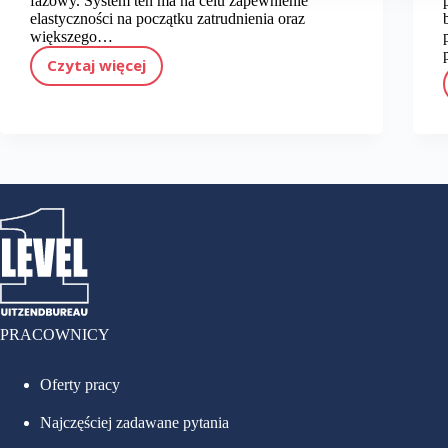
fazowy. System ten ma na celu zapewnienie
elastyczności na początku zatrudnienia oraz
e
większego…
l
Czytaj więcej
e
Praca za pośrednictwem agencji pracy: jak działają umowy w Fazie A, B i C
c
t
i
e
PRACOWNICY
Oferty pracy
Najczęściej zadawane pytania