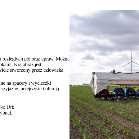
n rozległych pól oraz upraw. Można
okami. Krajobraz jest
wicie stworzony przez człowieka.
lne na spacery i wycieczki
zyjazne, przejrzyste i oferują
zko Urk.
rybnej.