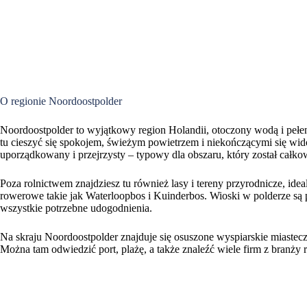
O regionie Noordoostpolder
Noordoostpolder to wyjątkowy region Holandii, otoczony wodą i pełe
tu cieszyć się spokojem, świeżym powietrzem i niekończącymi się wid
uporządkowany i przejrzysty – typowy dla obszaru, który został całko
Poza rolnictwem znajdziesz tu również lasy i tereny przyrodnicze, idea
rowerowe takie jak Waterloopbos i Kuinderbos. Wioski w polderze są pr
wszystkie potrzebne udogodnienia.
Na skraju Noordoostpolder znajduje się osuszone wyspiarskie miastec
Można tam odwiedzić port, plażę, a także znaleźć wiele firm z branży 