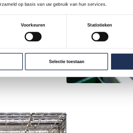
erzameld op basis van uw gebruik van hun services.
artnerem?
rowanie
ć ta sama firma lub różni
ne.
Voorkeuren
Statistieken
Selectie toestaan