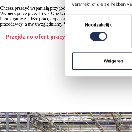
verstrekt of die ze hebben v
Chcesz przeżyć wspaniałą przygodę i pracować w Holandii razem z p
Wybierz pracę przez Level One Uitzendbureau. Zapewniamy zakwate
T
i pomagamy znaleźć pracę dopasowaną do Waszych potrzeb. Może to by
pracodawcy, a my uwzględniamy Wasze godziny pracy i życie prywat
Noodzakelijk
o
e
Przejdz do ofert pracy
s
t
e
m
Weigeren
m
i
n
g
s
s
e
l
e
c