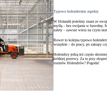
Typowo holenderskie aspekty
W Holandii jesteśmy znani ze swoje
myślą – bez owijania w bawełnę. M
zalety – zawsze wiesz na czym stoi
Rower to kolejna typowo holenders
wszędzie – do pracy, po zakupy czy
Holendrzy jedzą też często skromn
krótkiej przerwy. Za to przy ekspr
rozmów Holendrów? Pogoda!