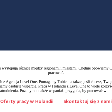
występują różnice między regionami i miastami. Chętnie opowiemy Ci 
pracować.
 z Agencja Level One. Pomagamy Tobie – a także, jeśli chcesz, Twojem
iamy osobiste wsparcie. Praca w Holandii z Level One to wiele korzyś
atrudnienia. Poza tym to także wspaniała przygoda, by pracować w in
Oferty pracy w Holandii
Skontaktuj się z nami