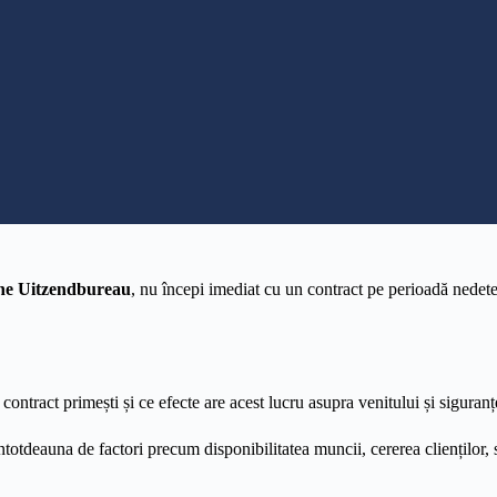
ne Uitzendbureau
, nu începi imediat cu un contract pe perioadă nede
ontract primești și ce efecte are acest lucru asupra venitului și siguranțe
totdeauna de factori precum disponibilitatea muncii, cererea clienților, 