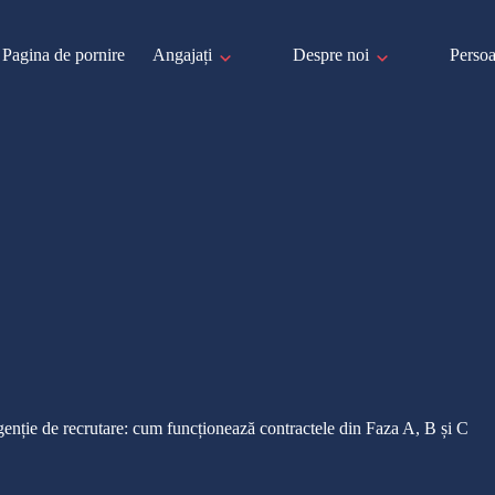
Pagina de pornire
Angajați
Despre noi
Persoa
enție de recrutare: cum funcționează contractele din Faza A, B și C