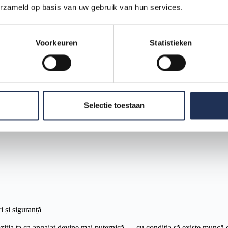
erzameld op basis van uw gebruik van hun services.
Voorkeuren
Statistieken
Selectie toestaan
 mare stabilitate, chiar dacă disponibilitatea muncii poate depinde în 
 și siguranță
oziția ta ca angajat devine mai puternică — cu condiția să existe muncă di