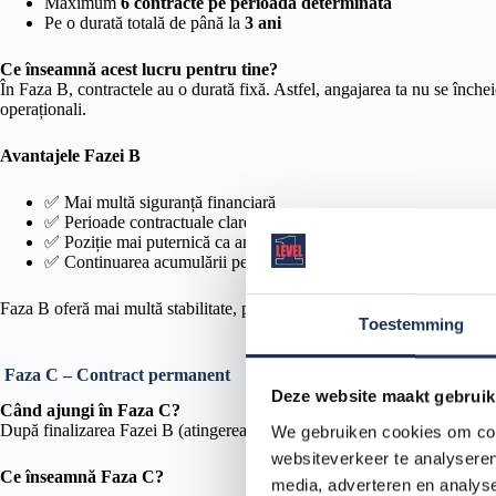
Maximum
6 contracte pe perioadă determinată
Pe o durată totală de până la
3 ani
Ce înseamnă acest lucru pentru tine?
În Faza B, contractele au o durată fixă. Astfel, angajarea ta nu se înche
operaționali.
Avantajele Fazei B
✅ Mai multă siguranță financiară
✅ Perioade contractuale clare
✅ Poziție mai puternică ca angajat
✅ Continuarea acumulării pentru pensie
Faza B oferă mai multă stabilitate, păstrând totodată un anumit grad de f
Toestemming
Faza C – Contract permanent
Deze website maakt gebruik
Când ajungi în Faza C?
După finalizarea Fazei B (atingerea numărului maxim de contracte sau a d
We gebruiken cookies om cont
websiteverkeer te analyseren
Ce înseamnă Faza C?
media, adverteren en analys