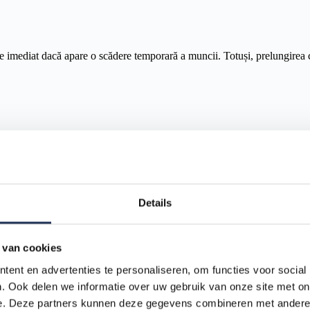
ie imediat dacă apare o scădere temporară a muncii. Totuși, prelungirea c
lexibilitate.
Details
 van cookies
uratei maxime) și dacă situația organizațională și disponibilitatea munc
ent en advertenties te personaliseren, om functies voor social
. Ook delen we informatie over uw gebruik van onze site met on
e. Deze partners kunnen deze gegevens combineren met andere i