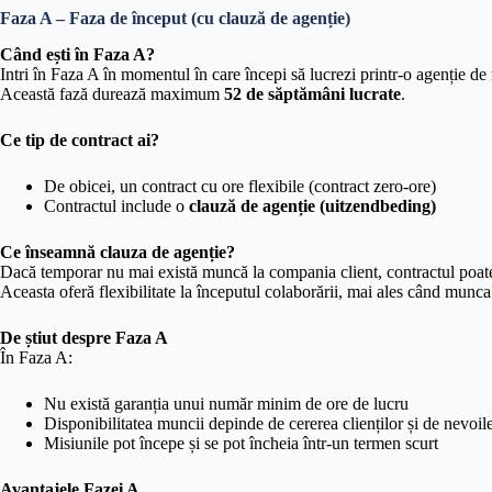
Faza A – Faza de început (cu clauză de agenție)
Când ești în Faza A?
Intri în Faza A în momentul în care începi să lucrezi printr-o agenție de 
Această fază durează maximum
52 de săptămâni lucrate
.
Ce tip de contract ai?
De obicei, un contract cu ore flexibile (contract zero‑ore)
Contractul include o
clauză de agenție (uitzendbeding)
Ce înseamnă clauza de agenție?
Dacă temporar nu mai există muncă la compania client, contractul poat
Aceasta oferă flexibilitate la începutul colaborării, mai ales când munca
De știut despre Faza A
În Faza A:
Nu există garanția unui număr minim de ore de lucru
Disponibilitatea muncii depinde de cererea clienților și de nevoil
Misiunile pot începe și se pot încheia într-un termen scurt
Avantajele Fazei A