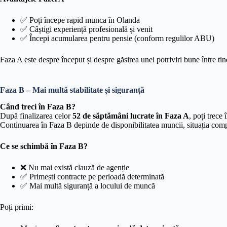
✅ Poți începe rapid munca în Olanda
✅ Câștigi experiență profesională și venit
✅ Începi acumularea pentru pensie (conform regulilor ABU)
Faza A este despre început și despre găsirea unei potriviri bune între t
Faza B – Mai multă stabilitate și siguranță
Când treci în Faza B?
După finalizarea celor
52 de săptămâni lucrate în Faza A
, poți trece
Continuarea în Faza B depinde de disponibilitatea muncii, situația comp
Ce se schimbă în Faza B?
❌ Nu mai există clauză de agenție
✅ Primești contracte pe perioadă determinată
✅ Mai multă siguranță a locului de muncă
Poți primi: