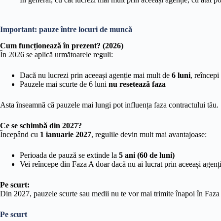
t
i
Important: pauze între locuri de muncă
e
Cum funcționează în prezent? (2026)
În 2026 se aplică următoarele reguli:
Dacă nu lucrezi prin aceeași agenție mai mult de
6 luni
, reîncep
Pauzele mai scurte de 6 luni
nu resetează faza
Asta înseamnă că pauzele mai lungi pot influența faza contractului tău.
Ce se schimbă din 2027?
Începând cu
1 ianuarie 2027
, regulile devin mult mai avantajoase:
Perioada de pauză se extinde la
5 ani (60 de luni)
Vei reîncepe din Faza A doar dacă nu ai lucrat prin aceeași agenț
Pe scurt:
Din 2027, pauzele scurte sau medii nu te vor mai trimite înapoi în Faza 
Pe scurt