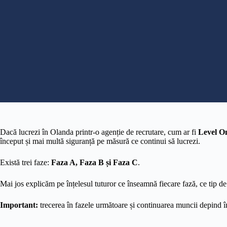
Dacă lucrezi în Olanda printr-o agenție de recrutare, cum ar fi
Level O
început și mai multă siguranță pe măsură ce continui să lucrezi.
Există trei faze:
Faza A, Faza B și Faza C
.
Mai jos explicăm pe înțelesul tuturor ce înseamnă fiecare fază, ce tip de c
Important:
trecerea în fazele următoare și continuarea muncii depind în