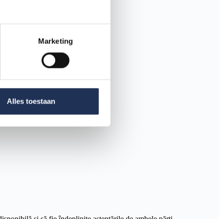
Marketing
Alles toestaan
continuare de condițiile economice.
sponibilă și să fie îndeplinite așteptările de ambele părți.