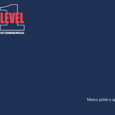
Salt
la
conținut
Munca printr-o ag