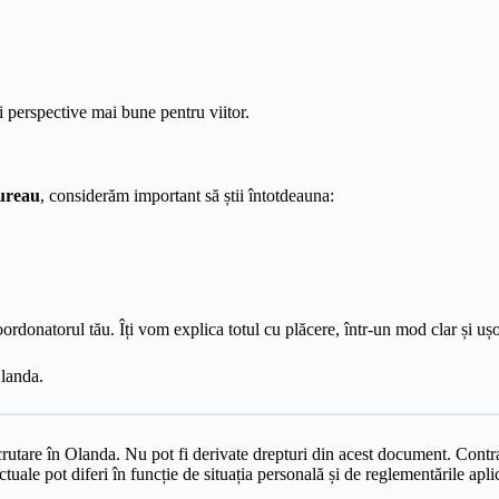
i perspective mai bune pentru viitor.
ureau
, considerăm important să știi întotdeauna:
ordonatorul tău. Îți vom explica totul cu plăcere, într-un mod clar și ușo
Olanda.
crutare în Olanda. Nu pot fi derivate drepturi din acest document. Contr
tuale pot diferi în funcție de situația personală și de reglementările apli