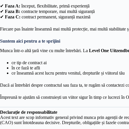
✔
Faza A:
început, flexibilitate, primă experiență
✔
Faza B:
contracte temporare, mai multă siguranță
✔
Faza C:
contract permanent, siguranță maximă
Fiecare pas înainte înseamnă mai multă protecție, mai multă stabilitate ș
Suntem aici pentru a te sprijini
Munca într-o altă țară vine cu multe întrebări. La
Level One Uitzendb
ce tip de contract ai
în ce fază te afli
ce înseamnă acest lucru pentru venitul, drepturile și viitorul tău
Dacă ai întrebări despre contractul sau faza ta, te rugăm să contactezi co
Împreună te ajutăm să construiești un viitor sigur în timp ce lucrezi în 
Declarație de responsabilitate
Acest text are scop informativ general privind munca prin agenții de re
(CAO) sunt întotdeauna decisive. Drepturile, obligațiile și fazele contrac