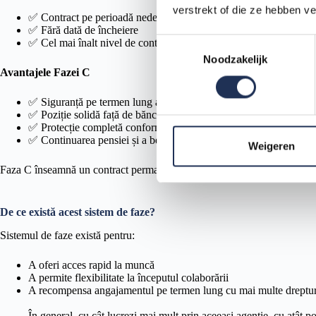
verstrekt of die ze hebben v
✅ Contract pe perioadă nedeterminată cu agenția
✅ Fără dată de încheiere
T
✅ Cel mai înalt nivel de continuitate a muncii în sistemul de faze
Noodzakelijk
o
Avantajele Fazei C
e
s
✅ Siguranță pe termen lung a veniturilor
t
✅ Poziție solidă față de bănci, proprietari și autorități
e
✅ Protecție completă conform legislației olandeze a muncii
✅ Continuarea pensiei și a beneficiilor de angajat
m
Weigeren
m
Faza C înseamnă un contract permanent cu agenția. Aceasta oferă cea mai
i
n
g
De ce există acest sistem de faze?
s
Sistemul de faze există pentru:
s
e
A oferi acces rapid la muncă
A permite flexibilitate la începutul colaborării
l
A recompensa angajamentul pe termen lung cu mai multe drepturi
e
c
În general, cu cât lucrezi mai mult prin aceeași agenție, cu atât p