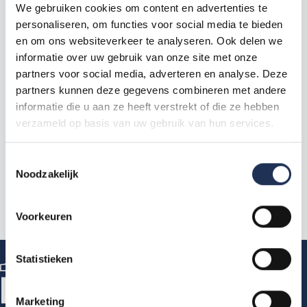
We gebruiken cookies om content en advertenties te
Які документи потрібні для
personaliseren, om functies voor social media te bieden
реєстрації?
en om ons websiteverkeer te analyseren. Ook delen we
informatie over uw gebruik van onze site met onze
partners voor social media, adverteren en analyse. Deze
Чи потрібен мені номер
partners kunnen deze gegevens combineren met andere
обслуговування громадян (BSN)?
informatie die u aan ze heeft verstrekt of die ze hebben
verzameld op basis van uw gebruik van hun services.
Реєстрація в Реєстрі ключових осіб
(BRP)
T
Noodzakelijk
o
e
s
Voorkeuren
t
e
m
Statistieken
m
i
Marketing